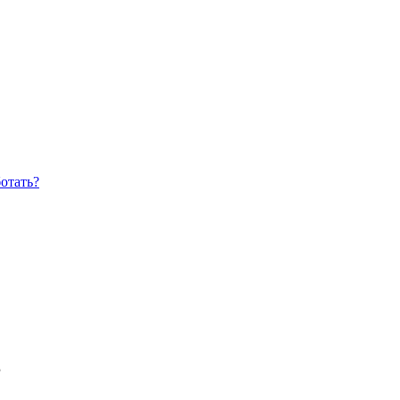
отать?
’