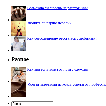
Возможна ли любовь на расстоянии?
Звонить ли парню первой?
Как безболезненно расстаться с любимым?
Разное
Как вывести пятна от пота с одежды?
Уход за изделиями из кожи: советы от професси